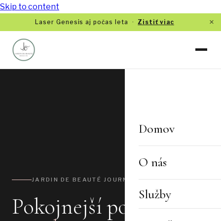
Skip to content
×
Laser Genesis aj počas leta ·
Zistiť viac
Domov
O nás
JARDIN DE BEAUTÉ JOURNAL
Služby
Pokojnejší pohľad na
TVÁR A PLEŤ