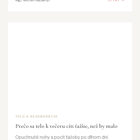
Mgr. Michal Rajcsányi
ČÍTAŤ →
TELO A REGENERÁCIA
Prečo sa telo k večeru cíti ťažšie, než by malo
Opuchnuté nohy a pocit ťažoby po dlhom dni.