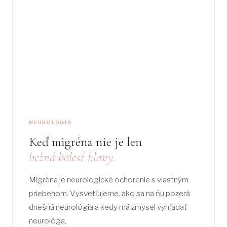
Hollywood Carbon Pe
Laserová epilácia
Odstránenie tetovan
Dermatologický lase
TELO A REGENERÁCIA
ACRYOS
NEUROLÓGIA
Keď migréna nie je len
Rázová vlna
bežná bolesť hlavy.
HIFU
Migréna je neurologické ochorenie s vlastným
Manuálna lymfodren
priebehom. Vysvetľujeme, ako sa na ňu pozerá
MEDICÍNA
dnešná neurológia a kedy má zmysel vyhľadať
neurológa.
Dermatológia