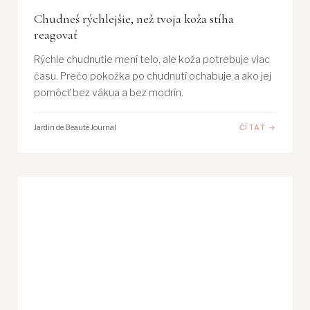
Chudneš rýchlejšie, než tvoja koža stíha
reagovať
Rýchle chudnutie mení telo, ale koža potrebuje viac
času. Prečo pokožka po chudnutí ochabuje a ako jej
pomôcť bez vákua a bez modrín.
Jardin de Beauté Journal
ČÍTAŤ →