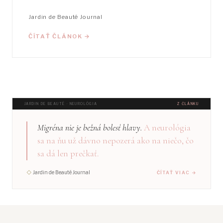
Neurológia
Jardin de Beauté Journal
ČÍTAŤ ČLÁNOK →
JARDIN DE BEAUTÉ · NEUROLÓGIA
Z ČLÁNKU
Migréna nie je bežná bolesť hlavy.
A neurológia
sa na ňu už dávno nepozerá ako na niečo, čo
sa dá len prečkať.
◇
Jardin de Beauté Journal
ČÍTAŤ VIAC →