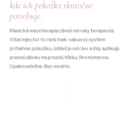
kde ich pokožka skutočne
potrebuje.
Klasická mezoterapia závisí od ruky terapeuta.
Vital Injector to rieši inak: vakuový systém
pritiahne pokožku, oddelí ju od ciev a ihly aplikujú
presnú dávku na presnú hĺbku. Rovnomerne.
Opakovateľne. Bez modrín.
0
0
modrín vďaka
dní rekonvalescencie
vakuovému systému
— rovno do bežného dňa