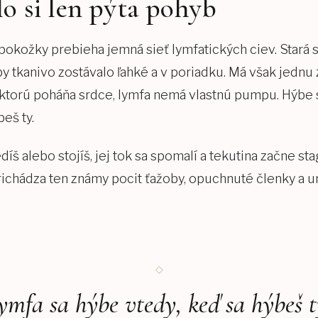
lo si len pýta pohyb
eel
okožky prebieha jemná sieť lymfatických ciev. Stará 
aby tkanivo zostávalo ľahké a v poriadku. Má však jednu 
nia
, ktorú poháňa srdce, lymfa nemá vlastnú pumpu. Hýbe
eš ty.
er
íš alebo stojíš, jej tok sa spomalí a tekutina začne st
ichádza ten známy pocit ťažoby, opuchnuté členky a u
náž
ymfa sa hýbe vtedy, keď sa hýbeš t