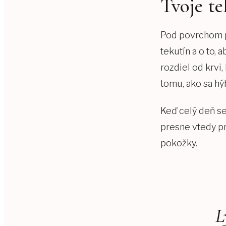
Tvoje te
Genesis Laser
Hollywood Carbon P
Pod povrchom p
Laserová epilácia
tekutín a o to, 
Odstránenie tetova
rozdiel od krvi
tomu, ako sa hýb
Dermatologický las
TELO A REGENERÁCIA
Keď celý deň sed
ACRYOS
presne vtedy pr
pokožky.
Rázová vlna
HIFU
Manuálna lymfodre
L
MEDICÍNA