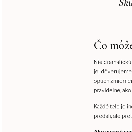
Sku
Čo môže
Nie dramatickú
jej dôverujeme.
opuch zmiernený
pravidelne, ako
Každé telo je i
predali, ale pret
Ako vyzerá sa