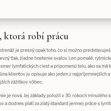
, ktorá robí prácu
drenáž je presný opak toho, čo si možno predstavuje
evný tlak, žiadne hnetenie svalov. Len pomalé, rytmick
smer lymfatických ciest a pripomenú telu, ako sa má t
ina klientov ju opisuje ako jeden z najpríjemnejších a
ších zážitkov vôbec.
ie je nová. Jej základy položil v 30. rokoch minulého 
 a dodnes platí za zlatý štandard jemnej práce s lym