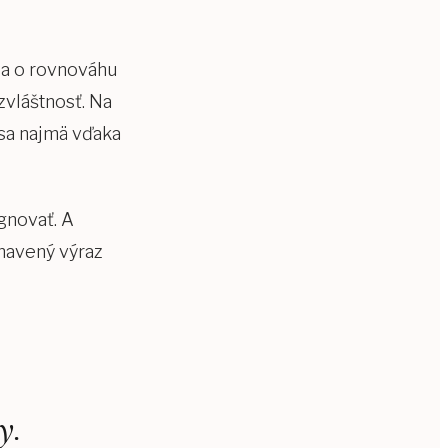
sa o rovnováhu
zvláštnosť. Na
 sa najmä vďaka
agnovať. A
navený výraz
y.