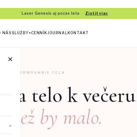
Laser Genesis aj počas leta ·
Zistiť viac
O NÁS
SLUŽBY
CENNÍK
JOURNAL
KONTAKT
▾
×
AUTÉ · FORMOVANIE TELA
 sa telo k večeru
e, než by malo.
+