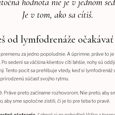
točná hodnota nie je v jednom sed
Je v tom, ako sa cítiš.
š od lymfodrenáže očakávať
 premenu za jedno popoludnie. A úprimne, práve to je
 Po sedení sa väčšina klientov cíti ľahšie, nohy sú odd
. Tento pocit sa prehlbuje vtedy, keď si lymfodrená
 prirodzenú súčasť svojho rytmu.
né. Práve preto začíname rozhovorom. Nie preto, aby sm
o, aby sme spoločne zistili, či je to pre teba to pravé.
motné ošetrenie.
Ľahneš si na pohodlné lôžko a terap