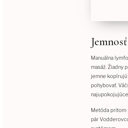
Jemnosť
Manuálna lymfo
masáž. Žiadny p
jemne kopírujú 
pohybovať. Väčš
najupokojujúcej
Metóda pritom n
pár Vodderovcov