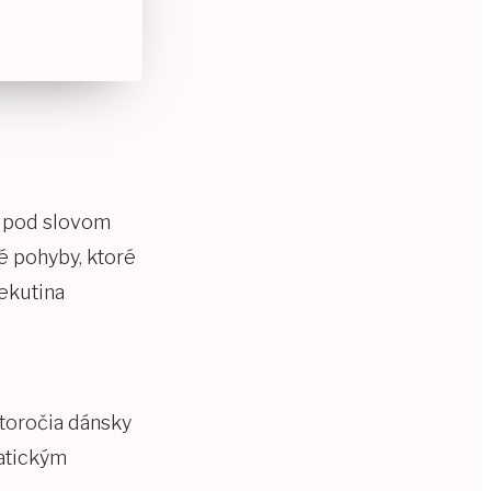
š pod slovom
é pohyby, ktoré
ekutina
storočia dánsky
fatickým