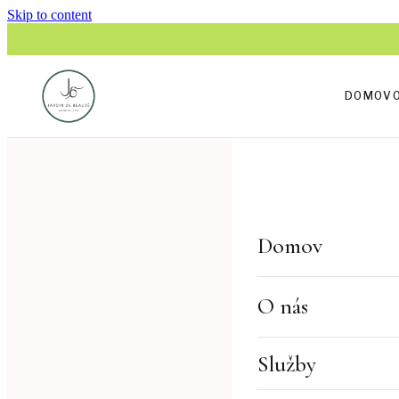
Skip to content
DOMOV
JARDIN DE BE
Domov
Prečo
O nás
ťažši
Služby