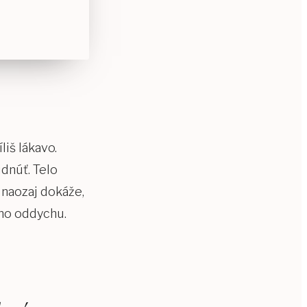
liš lákavo.
dnúť. Telo
k naozaj dokáže,
ného oddychu.