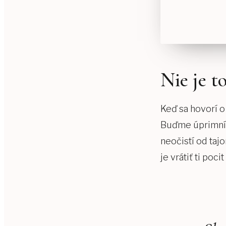
Nie je t
Keď sa hovorí o 
Buďme úprimní. 
neočistí od taj
je vrátiť ti poc