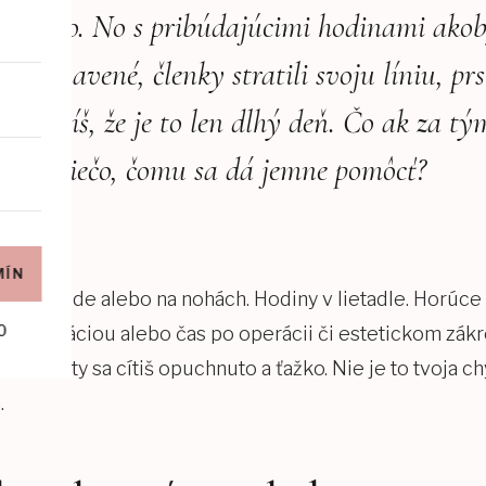
š sviežo. No s pribúdajúcimi hodinami akob
 sú unavené, členky stratili svoju líniu, pr
si hovoríš, že je to len dlhý deň. Čo ak za t
, ale niečo, čomu sa dá jemne pomôcť?
ógia
MÍN
 deň v sede alebo na nohách. Hodiny v lietadle. Horúce 
0
nštruáciou alebo čas po operácii či estetickom zákr
ekutín a ty sa cítiš opuchnuto a ťažko. Nie je to tvoja ch
.