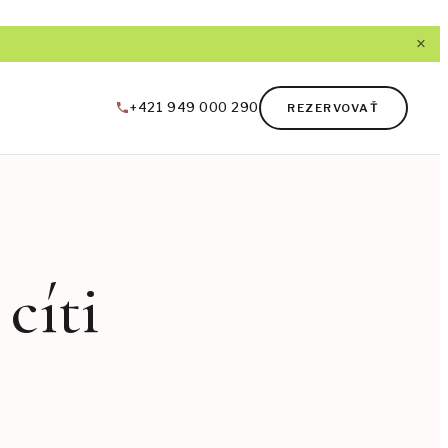
×
+421 949 000 290
REZERVOVAŤ
 cíti