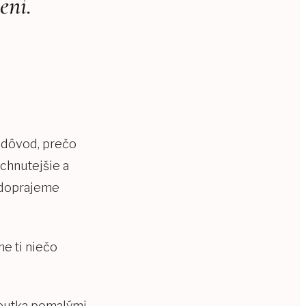
ení.
 dôvod, prečo
ýchnutejšie a
ž doprajeme
e ti niečo
eutka pomalými,