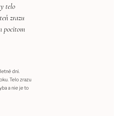
y telo
steň zrazu
ým pocitom
letné dni.
oku. Telo zrazu
yba a nie je to