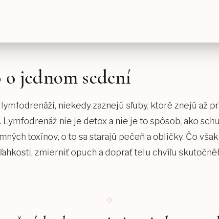
o o jednom sedení
lymfodrenáži, niekedy zaznejú sľuby, ktoré znejú až prí
Lymfodrenáž nie je detox a nie je to spôsob, ako schu
omných toxínov, o to sa starajú pečeň a obličky. Čo vša
it ľahkosti, zmierniť opuch a doprať telu chvíľu skutoč