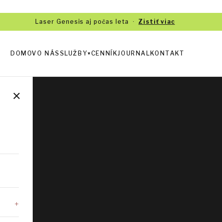
Laser Genesis aj počas leta ·
Zistiť viac
DOMOV
O NÁS
SLUŽBY
CENNÍK
JOURNAL
KONTAKT
▾
×
+