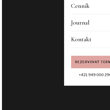
TVÁR A PLEŤ
Cenník
Préime DermaFacial
Journal
Kórejské HIFU
Mezoterapia
Kontakt
Polynukleotidy PN
Estetická dermatol
Mikroihličky
REZERVOVAŤ TER
Vital Injector
+421 949 000 29
Peelingy
Face Gym
LASERY