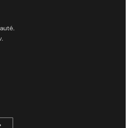
auté.
v.
P